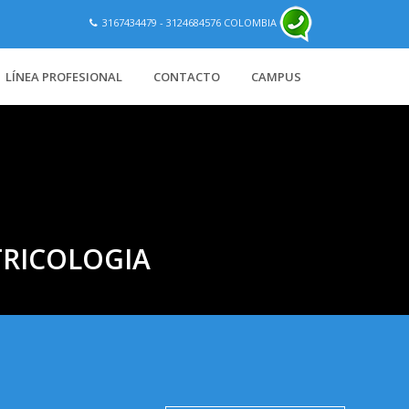
3167434479 - 3124684576 COLOMBIA
LÍNEA PROFESIONAL
CONTACTO
CAMPUS
RICOLOGIA