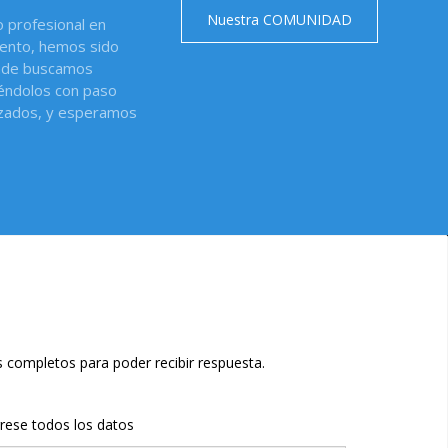
Nuestra COMUNIDAD
o profesional en
iento, hemos sido
donde buscamos
iéndolos con paso
izados, y esperamos
completos para poder recibir respuesta.
grese todos los datos